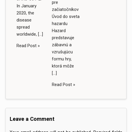
pre
In January
začiatočníkov
2020, the
Úvod do sveta
disease
hazardu
spread
Hazard
worldwide, […]
predstavuje
zábavnú a
Read Post »
vzrušujúcu
formu hry,
ktorá môže
[…]
Read Post »
Leave a Comment