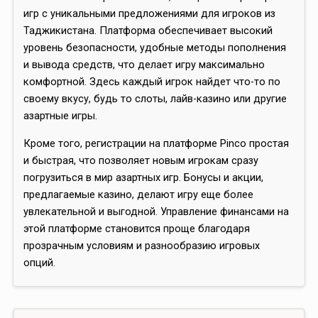
игр с уникальными предложениями для игроков из
Таджикистана. Платформа обеспечивает высокий
уровень безопасности, удобные методы пополнения
и вывода средств, что делает игру максимально
комфортной. Здесь каждый игрок найдет что-то по
своему вкусу, будь то слоты, лайв-казино или другие
азартные игры.
Кроме того, регистрации на платформе Pinco простая
и быстрая, что позволяет новым игрокам сразу
погрузиться в мир азартных игр. Бонусы и акции,
предлагаемые казино, делают игру еще более
увлекательной и выгодной. Управление финансами на
этой платформе становится проще благодаря
прозрачным условиям и разнообразию игровых
опций.