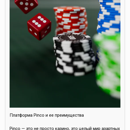
Платформа Pinco и ее преимущества
Pinco — это не просто казино, это целый мир азартных