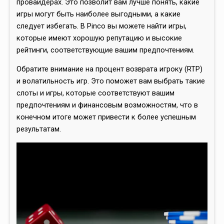
провайдерах. Это позволит вам лучше понять, какие
игры могут быть наиболее выгодными, а какие
следует избегать. В Pinco вы можете найти игры,
которые имеют хорошую репутацию и высокие
рейтинги, соответствующие вашим предпочтениям.
Обратите внимание на процент возврата игроку (RTP)
и волатильность игр. Это поможет вам выбрать такие
слоты и игры, которые соответствуют вашим
предпочтениям и финансовым возможностям, что в
конечном итоге может привести к более успешным
результатам.