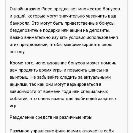
Онлайн-казино Pinco предлагает множество бонусов
и акций, которые могут значительно увеличить ваш
банкролл. Это могут быть приветственные бонусы,
бездепозитные подарки или акции на депозиты.
Важно внимательно изучать условия использования
этих предложений, чтобы максимизировать свою
выгоду.
Кроме того, использование бонусов может помочь
вам продлить время игры и повысить шансы на
выигрыш. Не забывайте следить за актуальными
акциями, так как они могут варьироваться в
зависимости от времени года или специальных
событий, что очень важно для любителей азартных
игр.
Разделение средств на различные игры
Разумное управление финансами включает в себя