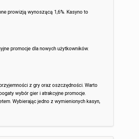
ążone prowizją wynoszącą 1,6%. Kasyno to
kcyjne promocje dla nowych użytkowników.
 przyjemności z gry oraz oszczędności. Warto
bogaty wybór gier i atrakcyjne promocje.
etem. Wybierając jedno z wymienionych kasyn,