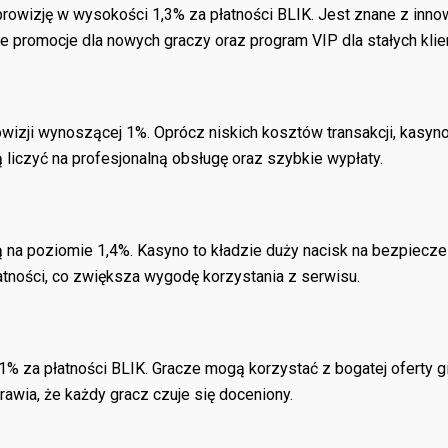
 prowizję w wysokości 1,3% za płatności BLIK. Jest znane z inn
jne promocje dla nowych graczy oraz program VIP dla stałych klie
wizji wynoszącej 1%. Oprócz niskich kosztów transakcji, kasyno 
ą liczyć na profesjonalną obsługę oraz szybkie wypłaty.
ją na poziomie 1,4%. Kasyno to kładzie duży nacisk na bezpiecze
atności, co zwiększa wygodę korzystania z serwisu.
 za płatności BLIK. Gracze mogą korzystać z bogatej oferty gier
prawia, że każdy gracz czuje się doceniony.