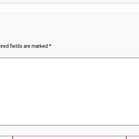
ired fields are marked
*
Email*
Websi