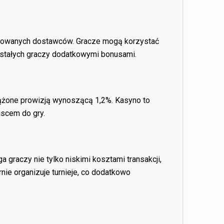
enomowanych dostawców. Gracze mogą korzystać
a stałych graczy dodatkowymi bonusami.
ciążone prowizją wynoszącą 1,2%. Kasyno to
jscem do gry.
 graczy nie tylko niskimi kosztami transakcji,
rnie organizuje turnieje, co dodatkowo