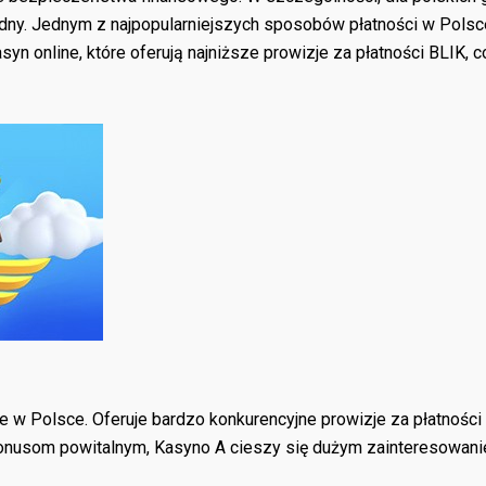
dny. Jednym z najpopularniejszych sposobów płatności w Polsc
yn online, które oferują najniższe prowizje za płatności BLIK
ine w Polsce. Oferuje bardzo konkurencyjne prowizje za płatnoś
onusom powitalnym, Kasyno A cieszy się dużym zainteresowanie