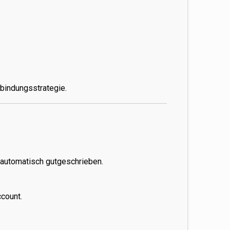
nbindungsstrategie.
 automatisch gutgeschrieben.
ccount.