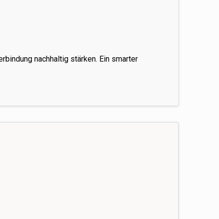
erbindung nachhaltig stärken. Ein smarter