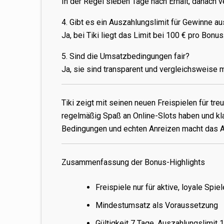
In der Regel sieben Tage nach Erhalt, danach ve
4. Gibt es ein Auszahlungslimit für Gewinne au
Ja, bei Tiki liegt das Limit bei 100 € pro Bonus
5. Sind die Umsatzbedingungen fair?
Ja, sie sind transparent und vergleichsweise m
Tiki zeigt mit seinen neuen Freispielen für tre
regelmäßig Spaß an Online-Slots haben und kla
Bedingungen und echten Anreizen macht das A
Zusammenfassung der Bonus-Highlights
Freispiele nur für aktive, loyale Spiel
Mindestumsatz als Voraussetzung
Gültigkeit 7 Tage, Auszahlungslimit 