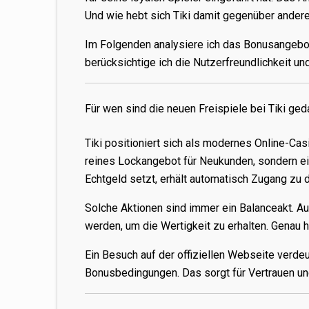
Und wie hebt sich Tiki damit gegenüber ander
Im Folgenden analysiere ich das Bonusangebot,
berücksichtige ich die Nutzerfreundlichkeit un
Für wen sind die neuen Freispiele bei Tiki ged
Tiki positioniert sich als modernes Online-Casi
reines Lockangebot für Neukunden, sondern ein
Echtgeld setzt, erhält automatisch Zugang zu 
Solche Aktionen sind immer ein Balanceakt. Auf
werden, um die Wertigkeit zu erhalten. Genau h
Ein Besuch auf der offiziellen Webseite verdeu
Bonusbedingungen. Das sorgt für Vertrauen und