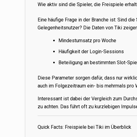
Wie aktiv sind die Spieler, die Freispiele erhal
Eine häufige Frage in der Branche ist: Sind di
Gelegenheitsnutzer? Die Daten von Tiki zeigen,
Mindestumsatz pro Woche
Häufigkeit der Login-Sessions
Beteiligung an bestimmten Slot-Spie
Diese Parameter sorgen dafür, dass nur wirklich
auch im Folgezeitraum ein- bis mehrmals pro 
Interessant ist dabei der Vergleich zum Durchs
zu achten. Das führt oft zu kurzlebigen Impulse
Quick Facts: Freispiele bei Tiki im Überblick