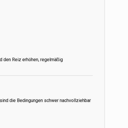
und den Reiz erhöhen, regelmäßig
 sind die Bedingungen schwer nachvollziehbar