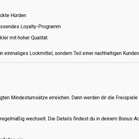
eckte Hürden
mfassendes Loyalty-Programm
ler mit hoher Qualität
in einmaliges Lockmittel, sondern Teil einer nachhaltigen Kunde
gten Mindestumsätze erreichen. Dann werden dir die Freispiele
e regelmäßig wechselt. Die Details findest du in deinem Bonus-A