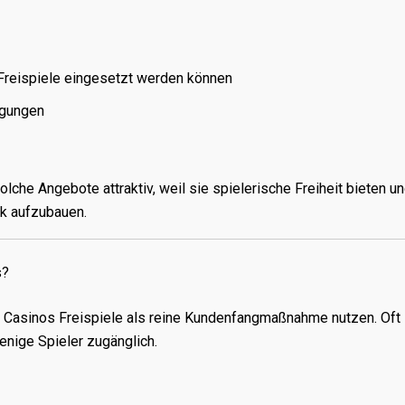
 Freispiele eingesetzt werden können
ngungen
olche Angebote attraktiv, weil sie spielerische Freiheit bieten 
k aufzubauen.
s?
le Casinos Freispiele als reine Kundenfangmaßnahme nutzen. Oft
enige Spieler zugänglich.