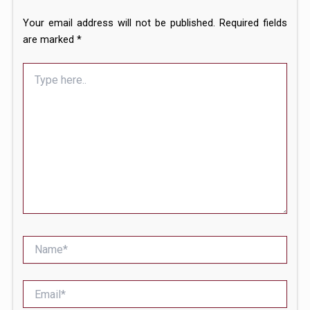
Your email address will not be published.
Required fields
are marked
*
Type
here..
Name*
Email*