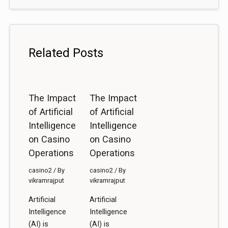
Related Posts
The Impact
The Impact
of Artificial
of Artificial
Intelligence
Intelligence
on Casino
on Casino
Operations
Operations
casino2
/ By
casino2
/ By
vikramrajput
vikramrajput
Artificial
Artificial
Intelligence
Intelligence
(AI) is
(AI) is