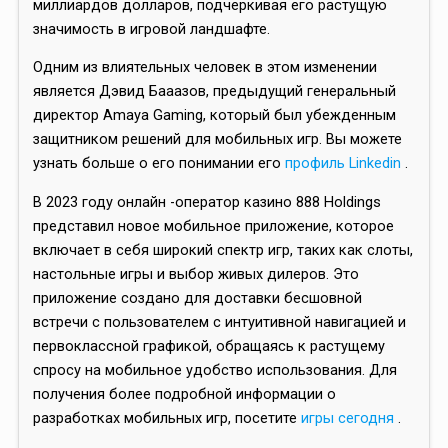
миллиардов долларов, подчеркивая его растущую
значимость в игровой ландшафте.
Одним из влиятельных человек в этом изменении
является Дэвид Бааазов, предыдущий генеральный
директор Amaya Gaming, который был убежденным
защитником решений для мобильных игр. Вы можете
узнать больше о его понимании его
профиль Linkedin
.
В 2023 году онлайн -оператор казино 888 Holdings
представил новое мобильное приложение, которое
включает в себя широкий спектр игр, таких как слоты,
настольные игры и выбор живых дилеров. Это
приложение создано для доставки бесшовной
встречи с пользователем с интуитивной навигацией и
первоклассной графикой, обращаясь к растущему
спросу на мобильное удобство использования. Для
получения более подробной информации о
разработках мобильных игр, посетите
игры сегодня
.