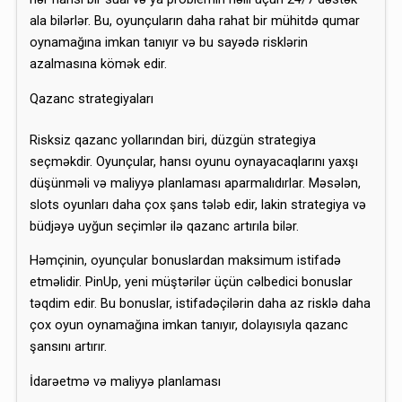
ala bilərlər. Bu, oyunçuların daha rahat bir mühitdə qumar
oynamağına imkan tanıyır və bu sayədə risklərin
azalmasına kömək edir.
Qazanc strategiyaları
Risksiz qazanc yollarından biri, düzgün strategiya
seçməkdir. Oyunçular, hansı oyunu oynayacaqlarını yaxşı
düşünməli və maliyyə planlaması aparmalıdırlar. Məsələn,
slots oyunları daha çox şans tələb edir, lakin strategiya və
büdjəyə uyğun seçimlər ilə qazanc artırıla bilər.
Həmçinin, oyunçular bonuslardan maksimum istifadə
etməlidir. PinUp, yeni müştərilər üçün cəlbedici bonuslar
təqdim edir. Bu bonuslar, istifadəçilərin daha az risklə daha
çox oyun oynamağına imkan tanıyır, dolayısıyla qazanc
şansını artırır.
İdarəetmə və maliyyə planlaması