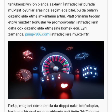
təhlükəsizliyini ön planda saxlayır. İstifadəçilər burada
müxtəlif oyunlar arasında seçim edə bilər, bu da onların
qazanc əldə etmə imkanlarını artırır. Platformanın təqdim
etdiyi müxtəlif bonuslar və promosyonlar, istifadəçilərin
daha çox qazanc əldə etməsinə kömək edir. Eyni
zamanda,
pinup-306.com
istifadəçilərə müxtəliftir.
PinUp, müştəri xidmətləri ilə də diqqət çəkir. İstifadəçilər,
hər hansı bir sual və ya problemin həlli üçün 24/7 dəstək