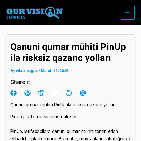
Skip
to
content
Qanuni qumar mühiti PinUp
ilə risksiz qazanc yolları
By
vikramrajput
/
March 19, 2026
Share it
Qanuni qumar mühiti PinUp ilə risksiz qazanc yolları
PinUp platformasının üstünlükləri
PinUp, istifadəçilərə qanuni qumar mühiti təmin edən
etibarlı bir platformadır. Bu mühit, müştərilərin rahatlığını və