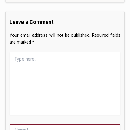
Leave a Comment
Your email address will not be published.
Required fields
are marked
*
Type
here..
Name*