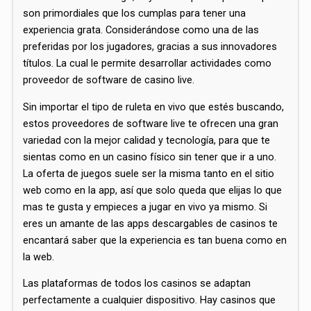
son primordiales que los cumplas para tener una
experiencia grata. Considerándose como una de las
preferidas por los jugadores, gracias a sus innovadores
títulos. La cual le permite desarrollar actividades como
proveedor de software de casino live.
Sin importar el tipo de ruleta en vivo que estés buscando,
estos proveedores de software live te ofrecen una gran
variedad con la mejor calidad y tecnología, para que te
sientas como en un casino físico sin tener que ir a uno.
La oferta de juegos suele ser la misma tanto en el sitio
web como en la app, así que solo queda que elijas lo que
mas te gusta y empieces a jugar en vivo ya mismo. Si
eres un amante de las apps descargables de casinos te
encantará saber que la experiencia es tan buena como en
la web.
Las plataformas de todos los casinos se adaptan
perfectamente a cualquier dispositivo. Hay casinos que