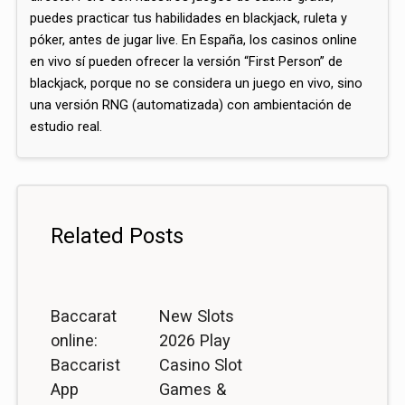
puedes practicar tus habilidades en blackjack, ruleta y
póker, antes de jugar live. En España, los casinos online
en vivo sí pueden ofrecer la versión “First Person” de
blackjack, porque no se considera un juego en vivo, sino
una versión RNG (automatizada) con ambientación de
estudio real.
Related Posts
‎Baccarat
New Slots
online:
2026 Play
Baccarist
Casino Slot
App
Games &