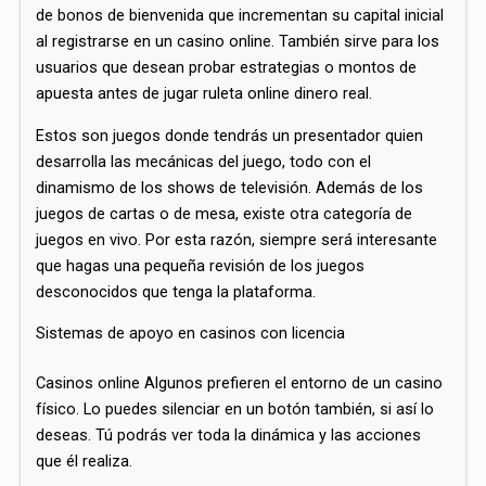
de bonos de bienvenida que incrementan su capital inicial
al registrarse en un casino online. También sirve para los
usuarios que desean probar estrategias o montos de
apuesta antes de jugar ruleta online dinero real.
Estos son juegos donde tendrás un presentador quien
desarrolla las mecánicas del juego, todo con el
dinamismo de los shows de televisión. Además de los
juegos de cartas o de mesa, existe otra categoría de
juegos en vivo. Por esta razón, siempre será interesante
que hagas una pequeña revisión de los juegos
desconocidos que tenga la plataforma.
Sistemas de apoyo en casinos con licencia
Casinos online Algunos prefieren el entorno de un casino
físico. Lo puedes silenciar en un botón también, si así lo
deseas. Tú podrás ver toda la dinámica y las acciones
que él realiza.