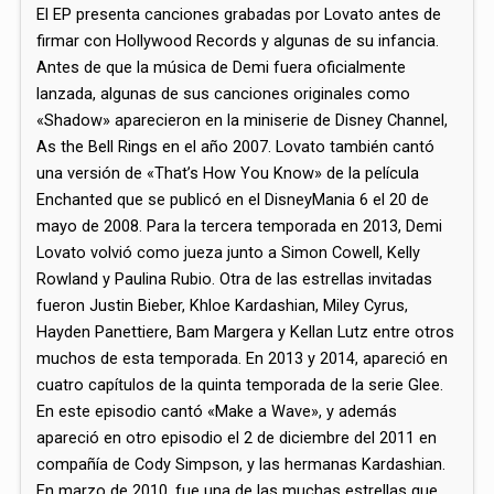
El EP presenta canciones grabadas por Lovato antes de
firmar con Hollywood Records y algunas de su infancia.​
Antes de que la música de Demi fuera oficialmente
lanzada, algunas de sus canciones originales como
«Shadow» aparecieron en la miniserie de Disney Channel,
As the Bell Rings en el año 2007.​ Lovato también cantó
una versión de «That’s How You Know» de la película
Enchanted que se publicó en el DisneyMania 6 el 20 de
mayo de 2008.​ Para la tercera temporada en 2013, Demi
Lovato volvió como jueza junto a Simon Cowell, Kelly
Rowland y Paulina Rubio. Otra de las estrellas invitadas
fueron Justin Bieber, Khloe Kardashian, Miley Cyrus,
Hayden Panettiere, Bam Margera y Kellan Lutz entre otros
muchos de esta temporada.​ En 2013 y 2014, apareció en
cuatro capítulos de la quinta temporada de la serie Glee.
En este episodio cantó «Make a Wave», y además
apareció en otro episodio el 2 de diciembre del 2011 en
compañía de Cody Simpson, y las hermanas Kardashian.​
En marzo de 2010, fue una de las muchas estrellas que