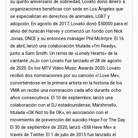
su quinto aniversario de sobriedad, Lovato donó dinero a
organizaciones benéficas con sede en Los Ángeles que
se especializan en derechos de animales, LGBT y
adopción.​​ En agosto de 2017, Lovato donó $50000 para el
alivio del huracán Harvey y comenzó un fondo con Nick
Jonas, DNCE y su entonces mánager Phil McIntyre. El 16
de abril, lanzó una colaboración titulada «I’m Ready»,
junto a Sam Smith.​ Un remix de «Lonely Hearts» de la
cantante JoJo con Lovato fue lanzado el 28 de agosto
de 2020.​ En los MTV Video Music Awards 2020, Lovato
recibió dos nominaciones por su canción «I Love Me»,
convirtiéndose en la primera artista en la historia de los
VMA en recibir una nominación cada año durante ocho
años consecutivos.​​ El 10 de septiembre, lanzó una
colaboración con el DJ estadounidense, Marshmello,
titulada «OK Not to Be OK», en asociación con el
movimiento de prevención del suicidio Hope For The Day.​
El 30 de septiembre de 2020, lanzó «Still Have Me» a
través de Twitter. El 1 de julio de 2015 fue lanzado el