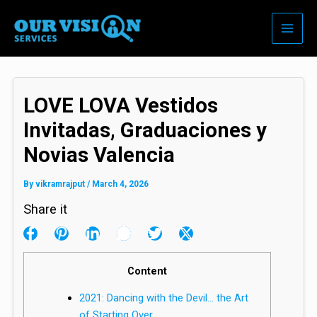
Skip
to
content
LOVE LOVA Vestidos
Invitadas, Graduaciones y
Novias Valencia
By
vikramrajput
/
March 4, 2026
Share it
Content
2021: Dancing with the Devil… the Art
of Starting Over