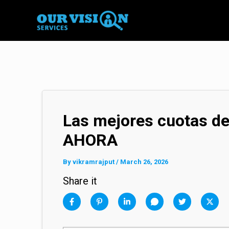
Skip
to
content
Las mejores cuotas d
AHORA
By
vikramrajput
/
March 26, 2026
Share it