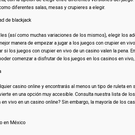
omo diferentes salas, mesas y crupieres a elegir.
ad de blackjack
ibles (así como muchas variaciones de los mismos), elegir los
mejor manera de empezar a jugar a los juegos con crupier en vivo
 si los juegos con crupier en vivo de un casino valen la pena. En 
oder comenzar a disfrutar de los juegos en los casinos en vivo,
a
uier casino online y encontrarás al menos un tipo de ruleta en s
ierte en una opción muy accesible. Consulta nuestra lista de los
ta en vivo en un casino online? Sin embargo, la mayoría de los ca
vo en México