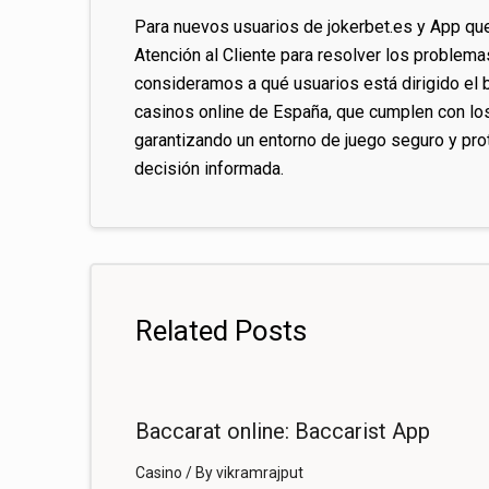
Para nuevos usuarios de jokerbet.es y App qu
Atención al Cliente para resolver los problem
consideramos a qué usuarios está dirigido el 
casinos online de España, que cumplen con los
garantizando un entorno de juego seguro y pr
decisión informada.
Related Posts
‎Baccarat online: Baccarist App
Casino
/ By
vikramrajput