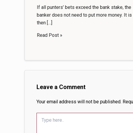
If all punters’ bets exceed the bank stake, the
banker does not need to put more money. It is
then […]
Read Post »
Leave a Comment
Your email address will not be published.
Requ
Type
here..