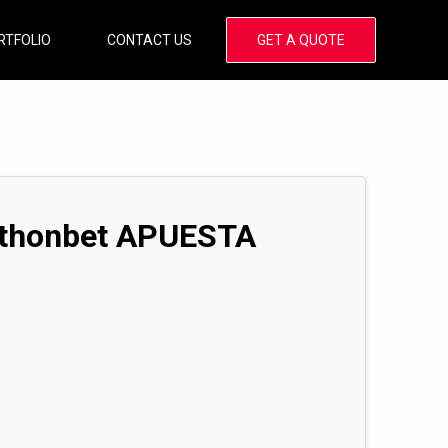
RTFOLIO
CONTACT US
GET A QUOTE
rathonbet APUESTA