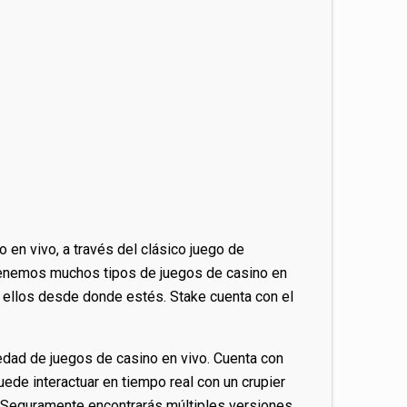
en vivo, a través del clásico juego de
 tenemos muchos tipos de juegos de casino en
a ellos desde donde estés. Stake cuenta con el
edad de juegos de casino en vivo. Cuenta con
uede interactuar en tiempo real con un crupier
go. Seguramente encontrarás múltiples versiones