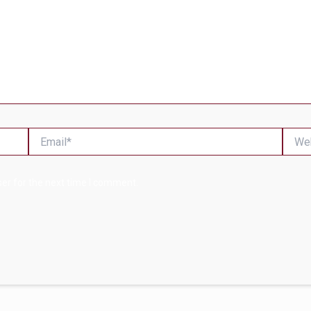
Email*
Websi
er for the next time I comment.