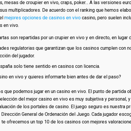
, mesas de croupier en vivo, craps, poker… A las versiones eur
on sus multiplicadores. De acuerdo con el ranking que hemos el
el
mejores opciones de casinos en vivo
casino, pero suelen incl
 en vivo.
rtas son repartidas por un crupier en vivo y en directo, en lugar 
dades regulatorias que garantizan que los casinos cumplen con n
cción del jugador.
España solo tiene sentido en casinos con licencia.
sino en vivo y quieres informarte bien antes de dar el paso?
os que podemos jugar en un casino en vivo. El punto de partida o
elección del mejor casino en vivo es muy subjetiva y personal, 
luación de los portales de casino. El juego seguro es nuestra pr
a Dirección General de Ordenación del Juego. Cada jugador escog
ro te ofrecemos un top 10 de los casinos con mejores valoracione