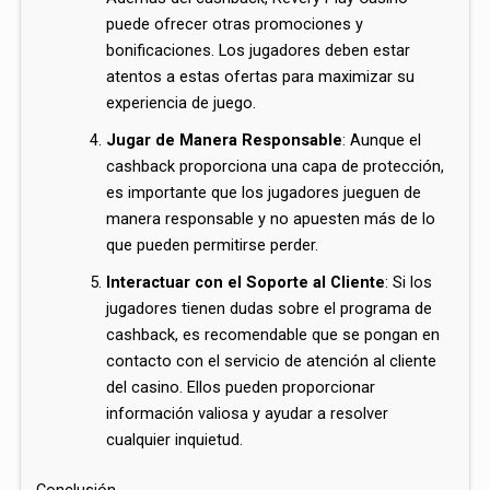
puede ofrecer otras promociones y
bonificaciones. Los jugadores deben estar
atentos a estas ofertas para maximizar su
experiencia de juego.
Jugar de Manera Responsable
: Aunque el
cashback proporciona una capa de protección,
es importante que los jugadores jueguen de
manera responsable y no apuesten más de lo
que pueden permitirse perder.
Interactuar con el Soporte al Cliente
: Si los
jugadores tienen dudas sobre el programa de
cashback, es recomendable que se pongan en
contacto con el servicio de atención al cliente
del casino. Ellos pueden proporcionar
información valiosa y ayudar a resolver
cualquier inquietud.
Conclusión