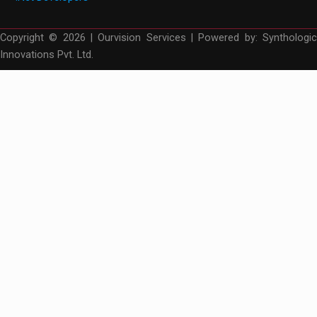
Copyright © 2026 | Ourvision Services | Powered by:
Synthologic
Innovations Pvt. Ltd.