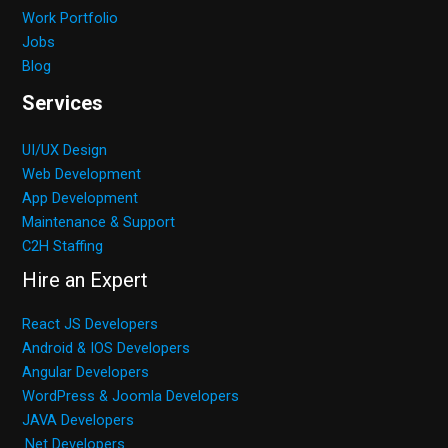
Work Portfolio
Jobs
Blog
Services
UI/UX Design
Web Development
App Development
Maintenance & Support
C2H Staffing
Hire an Expert
React JS Developers
Android & IOS Developers
Angular Developers
WordPress & Joomla Developers
JAVA Developers
.Net Developers