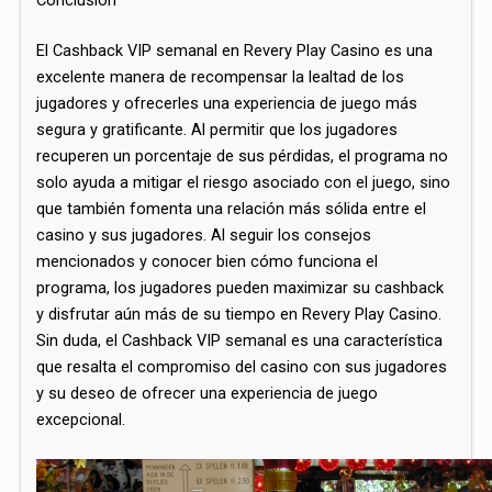
El Cashback VIP semanal en Revery Play Casino es una
excelente manera de recompensar la lealtad de los
jugadores y ofrecerles una experiencia de juego más
segura y gratificante. Al permitir que los jugadores
recuperen un porcentaje de sus pérdidas, el programa no
solo ayuda a mitigar el riesgo asociado con el juego, sino
que también fomenta una relación más sólida entre el
casino y sus jugadores. Al seguir los consejos
mencionados y conocer bien cómo funciona el
programa, los jugadores pueden maximizar su cashback
y disfrutar aún más de su tiempo en Revery Play Casino.
Sin duda, el Cashback VIP semanal es una característica
que resalta el compromiso del casino con sus jugadores
y su deseo de ofrecer una experiencia de juego
excepcional.