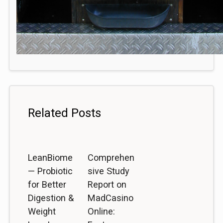
Related Posts
LeanBiome
Comprehen
— Probiotic
sive Study
for Better
Report on
Digestion &
MadCasino
Weight
Online: