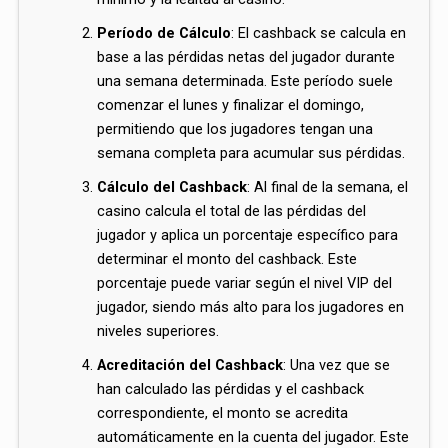
Período de Cálculo
: El cashback se calcula en
base a las pérdidas netas del jugador durante
una semana determinada. Este período suele
comenzar el lunes y finalizar el domingo,
permitiendo que los jugadores tengan una
semana completa para acumular sus pérdidas.
Cálculo del Cashback
: Al final de la semana, el
casino calcula el total de las pérdidas del
jugador y aplica un porcentaje específico para
determinar el monto del cashback. Este
porcentaje puede variar según el nivel VIP del
jugador, siendo más alto para los jugadores en
niveles superiores.
Acreditación del Cashback
: Una vez que se
han calculado las pérdidas y el cashback
correspondiente, el monto se acredita
automáticamente en la cuenta del jugador. Este