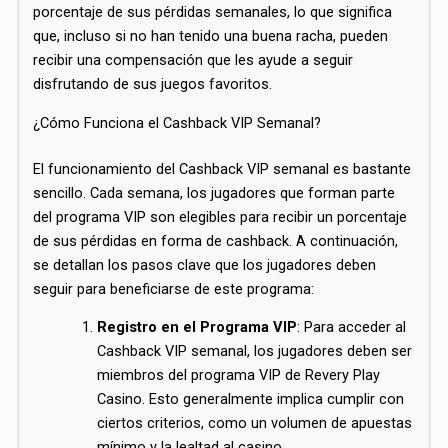
porcentaje de sus pérdidas semanales, lo que significa
que, incluso si no han tenido una buena racha, pueden
recibir una compensación que les ayude a seguir
disfrutando de sus juegos favoritos.
¿Cómo Funciona el Cashback VIP Semanal?
El funcionamiento del Cashback VIP semanal es bastante
sencillo. Cada semana, los jugadores que forman parte
del programa VIP son elegibles para recibir un porcentaje
de sus pérdidas en forma de cashback. A continuación,
se detallan los pasos clave que los jugadores deben
seguir para beneficiarse de este programa:
Registro en el Programa VIP
: Para acceder al
Cashback VIP semanal, los jugadores deben ser
miembros del programa VIP de Revery Play
Casino. Esto generalmente implica cumplir con
ciertos criterios, como un volumen de apuestas
mínimo y la lealtad al casino.