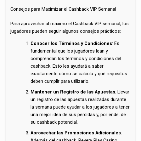
Consejos para Maximizar el Cashback VIP Semanal
Para aprovechar al máximo el Cashback VIP semanal, los
jugadores pueden seguir algunos consejos prácticos:
Conocer los Términos y Condiciones
: Es
fundamental que los jugadores lean y
comprendan los términos y condiciones del
cashback. Esto les ayudará a saber
exactamente cómo se calcula y qué requisitos
deben cumplir para utilizarlo.
Mantener un Registro de las Apuestas
: Llevar
un registro de las apuestas realizadas durante
la semana puede ayudar a los jugadores a tener
una mejor idea de sus pérdidas y, por ende, de
su cashback potencial.
Aprovechar las Promociones Adicionales
:
Además del cashback, Revery Play Casino