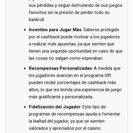
sus pérdidas y seguir disfrutando de sus juegos
favoritos sin la presión de perder todo su
bankroll.
Incentivo para Jugar Más
: Saberse protegido
por el cashback puede motivar a los jugadores
a realizar más apuestas, ya que sienten que
tienen una segunda oportunidad en caso de que
las cosas no salgan como esperaban.
Recompensas Personalizadas
: A medida que
los jugadores avanzan en el programa VIP,
pueden recibir porcentajes de cashback más
altos, lo que les brinda una experiencia de juego
más gratificante y personalizada.
Fidelización del Jugador
: Este tipo de
programas de recompensas ayuda a fomentar
la lealtad del jugador, ya que se sienten
valorados y apreciados por el casino.