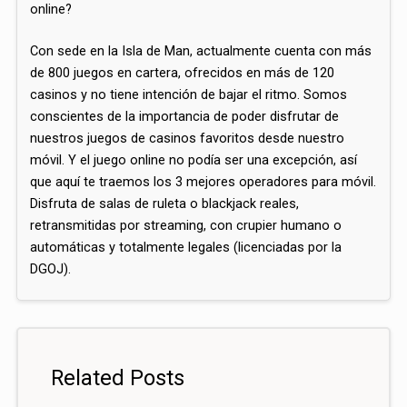
online?
Con sede en la Isla de Man, actualmente cuenta con más
de 800 juegos en cartera, ofrecidos en más de 120
casinos y no tiene intención de bajar el ritmo. Somos
conscientes de la importancia de poder disfrutar de
nuestros juegos de casinos favoritos desde nuestro
móvil. Y el juego online no podía ser una excepción, así
que aquí te traemos los 3 mejores operadores para móvil.
Disfruta de salas de ruleta o blackjack reales,
retransmitidas por streaming, con crupier humano o
automáticas y totalmente legales (licenciadas por la
DGOJ).
Related Posts