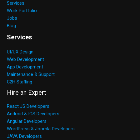
Services
Work Portfolio
Jobs
Blog
Services
UI/UX Design
Web Development
App Development
Maintenance & Support
C2H Staffing
Hire an Expert
React JS Developers
Android & IOS Developers
Angular Developers
WordPress & Joomla Developers
JAVA Developers