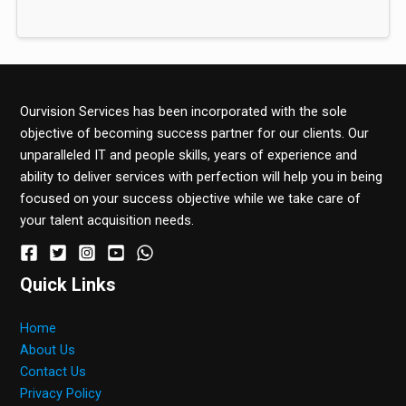
Ourvision Services has been incorporated with the sole
objective of becoming success partner for our clients. Our
unparalleled IT and people skills, years of experience and
ability to deliver services with perfection will help you in being
focused on your success objective while we take care of
your talent acquisition needs.
Quick Links
Home
About Us
Contact Us
Privacy Policy