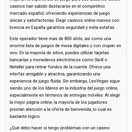
casinos han sabido destacarse en el competitivo
mercado español, ofreciendo experiencias de juego
únicas y satisfactorias. Elegir casinos online nuevos con
licencia en España garantiza seguridad y evita estafas.
Este operador tiene más de 800 slots, así como una
enorme lista de juegos de mesa digitales y con crupier en
vivo. En la mayoría de sitios, puedes utilizar tarjetas
bancarias y monederos electrónicos como Skrill o
Neteller para retirar fondos de la cuenta. Ofrece una
interfaz amigable y atractiva, garantizando una
experiencia de juego fluida. Sin embargo, LeoVegas sigue
siendo uno de los líderes en la industria del juego online,
especialmente en términos de entregas móviles. Al elegir
la mejor página online, la mayoría de los jugadores
prestan atención a la oferta de bienvenida, lo cual es
bastante lógico.
¿Qué debo hacer si tengo problemas con un casino