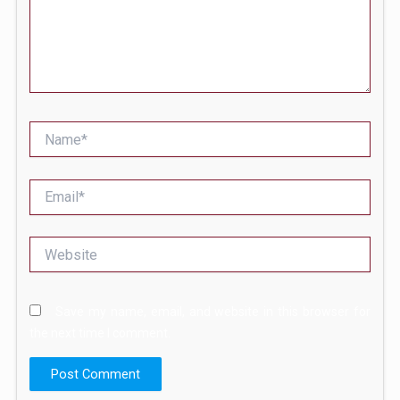
Name*
Email*
Website
Save my name, email, and website in this browser for
the next time I comment.