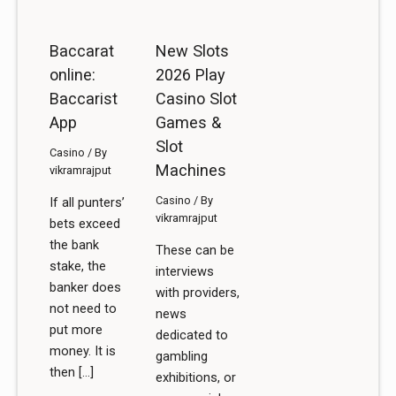
‎Baccarat
New Slots
online:
2026 Play
Baccarist
Casino Slot
App
Games &
Slot
Casino
/ By
Machines
vikramrajput
Casino
/ By
If all punters’
vikramrajput
bets exceed
the bank
These can be
stake, the
interviews
banker does
with providers,
not need to
news
put more
dedicated to
money. It is
gambling
then […]
exhibitions, or