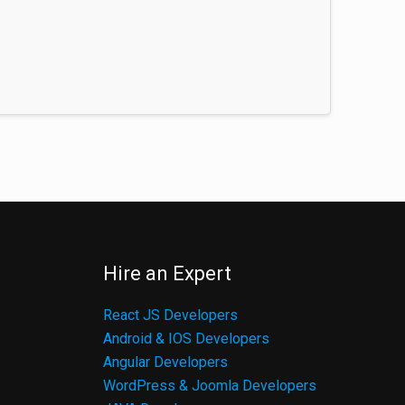
Hire an Expert
React JS Developers
Android & IOS Developers
Angular Developers
WordPress & Joomla Developers