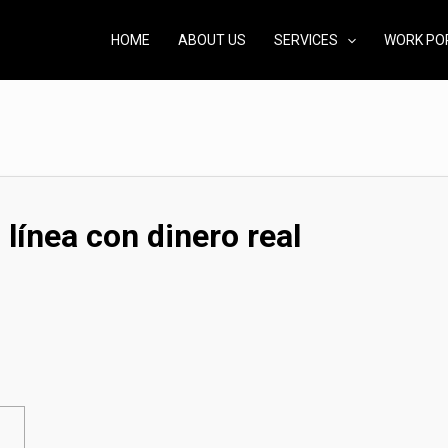
HOME
ABOUT US
SERVICES
WORK PO
línea con dinero real