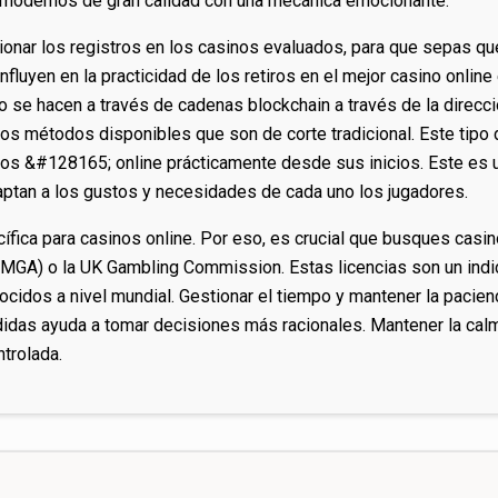
 modernos de gran calidad con una mecánica emocionante.
nar los registros en los casinos evaluados, para que sepas qué
fluyen en la practicidad de los retiros en el mejor casino onlin
o se hacen a través de cadenas blockchain a través de la direcci
s métodos disponibles que son de corte tradicional. Este tipo
os &#128165; online prácticamente desde sus inicios. Este es u
ptan a los gustos y necesidades de cada uno los jugadores.
ecífica para casinos online. Por eso, es crucial que busques casi
(MGA) o la UK Gambling Commission. Estas licencias son un indi
idos a nivel mundial. Gestionar el tiempo y mantener la pacienci
didas ayuda a tomar decisiones más racionales. Mantener la cal
trolada.