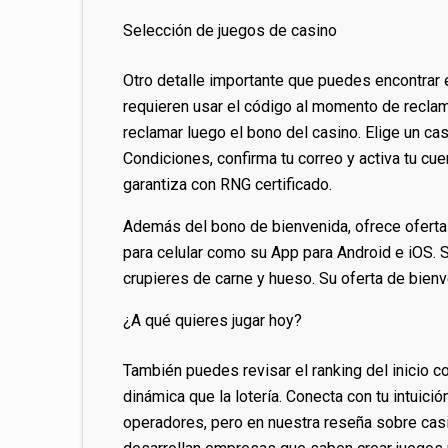
Selección de juegos de casino
Otro detalle importante que puedes encontrar 
requieren usar el código al momento de reclam
reclamar luego el bono del casino. Elige un cas
Condiciones, confirma tu correo y activa tu cu
garantiza con RNG certificado.
Además del bono de bienvenida, ofrece ofertas
para celular como su App para Android e iOS. S
crupieres de carne y hueso. Su oferta de bienve
¿A qué quieres jugar hoy?
También puedes revisar el ranking del inicio 
dinámica que la lotería. Conecta con tu intui
operadores, pero en nuestra reseña sobre casin