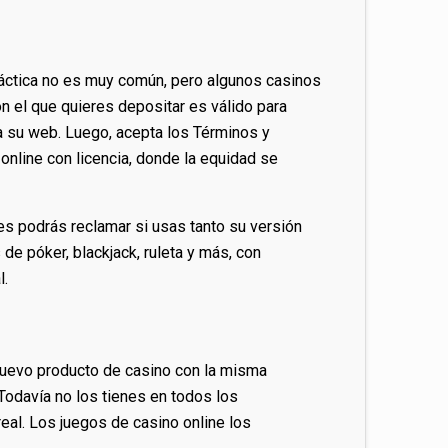
ráctica no es muy común, pero algunos casinos
 el que quieres depositar es válido para
e a su web. Luego, acepta los Términos y
online con licencia, donde la equidad se
es podrás reclamar si usas tanto su versión
de póker, blackjack, ruleta y más, con
l.
 nuevo producto de casino con la misma
Todavía no los tienes en todos los
eal. Los juegos de casino online los