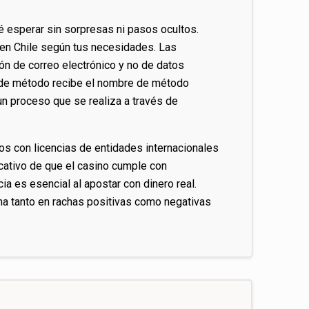
 esperar sin sorpresas ni pasos ocultos.
e en Chile según tus necesidades. Las
ón de correo electrónico y no de datos
 de método recibe el nombre de método
n proceso que se realiza a través de
nos con licencias de entidades internacionales
cativo de que el casino cumple con
a es esencial al apostar con dinero real.
ma tanto en rachas positivas como negativas