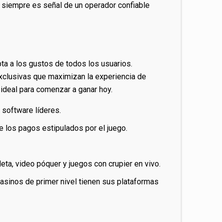
o, siempre es señal de un operador confiable
ta a los gustos de todos los usuarios.
xclusivas que maximizan la experiencia de
ideal para comenzar a ganar hoy.
software líderes.
e los pagos estipulados por el juego.
ta, video póquer y juegos con crupier en vivo.
asinos de primer nivel tienen sus plataformas