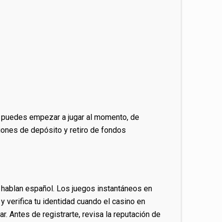
ue puedes empezar a jugar al momento, de
iones de depósito y retiro de fondos
 hablan español. Los juegos instantáneos en
 verifica tu identidad cuando el casino en
. Antes de registrarte, revisa la reputación de