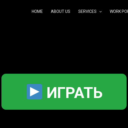
HOME
ABOUT US
SERVICES
WORK PO
ный Сайт – Играть в Онлайн 
айн Казино Pin Up
ИГРАТЬ