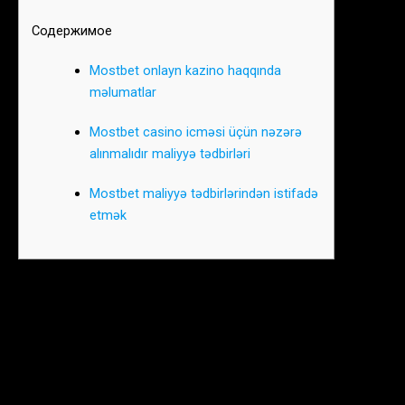
Содержимое
Mostbet onlayn kazino haqqında
məlumatlar
Mostbet casino icməsi üçün nəzərə
alınmalıdır maliyyə tədbirləri
Mostbet maliyyə tədbirlərindən istifadə
etmək
Mostbet Azerbaycan – bu en yaxşı onlayn kazino və qeydiyyat
saytıdır. Mostbet.com adlı bu məlumat texnologiyalarının
quruluşunda, Azerbaycan milyardarı üçün qeydiyyatdan keçirə
bilər. Mostbet az qeydiyyat prosesinin ən yaxşı yoludur,
cümləsindən əvvəl qeydiyyatdan keçirə bilərsiniz. Mostbet az
və Mostbet azerbaycan saytları arasında bir fərq yoxdur,