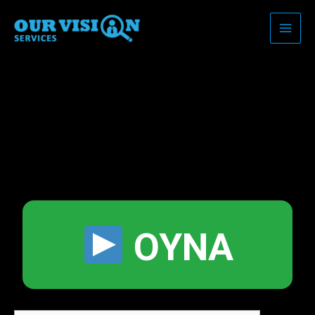
Skip
to
content
Mostbet Azərbaycan casino
icmalı – Mostbet onlayn
kazinosu
Mostbet Azərbaycan casino icmalı – Mostbet onlayn
kazinosu
OYNA