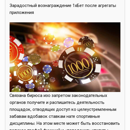
Зарадостный вознаграждение 1хБет после агрегаты
приложения
Связана бирюса изо запретом законодательных
органов получите и распишитесь деятельность
площадок, отводящих доступ ко целеустремленным
забавам вдобавок ставкам нате спортивные
дисциплины. На этом месте может быть восстановить