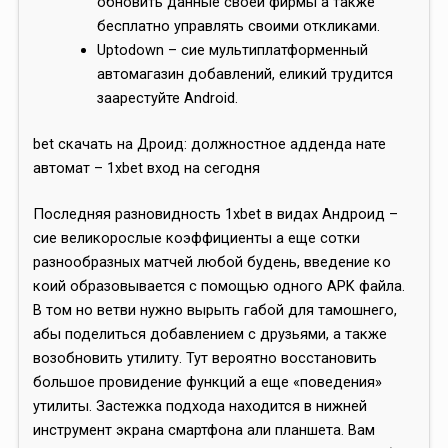
обновить данные своей фирмы а также
бесплатно управлять своими откликами.
Uptodown – сие мультиплатформенный
автомагазин добавлений, еликий трудится
заарестуйте Android.
bet скачать на Дроид: должностное адденда нате
автомат – 1xbet вход на сегодня
Последняя разновидность 1xbet в видах Андроид –
сие великорослые коэффициенты а еще сотки
разнообразных матчей любой будень, введение ко
коий образовывается с помощью одного APK файла.
В том но ветви нужно вырыть габой для тамошнего,
абы поделиться добавлением с друзьями, а также
возобновить утилиту. Тут вероятно восстановить
большое провидение функций а еще «поведения»
утилиты. Застежка подхода находится в нижней
инструмент экрана смартфона али планшета. Вам