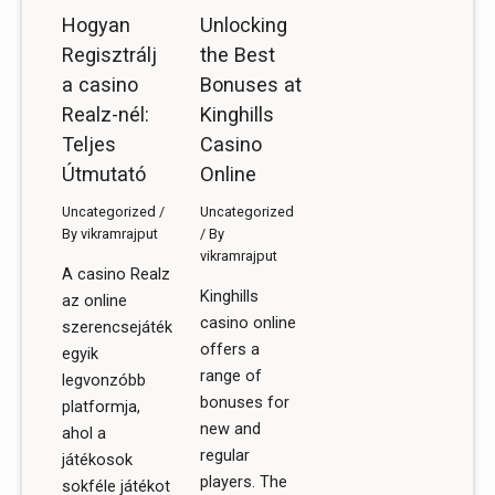
Hogyan
Unlocking
Regisztrálj
the Best
a casino
Bonuses at
Realz-nél:
Kinghills
Teljes
Casino
Útmutató
Online
Uncategorized
/
Uncategorized
By
vikramrajput
/ By
vikramrajput
A casino Realz
Kinghills
az online
casino online
szerencsejáték
offers a
egyik
range of
legvonzóbb
bonuses for
platformja,
new and
ahol a
regular
játékosok
players. The
sokféle játékot