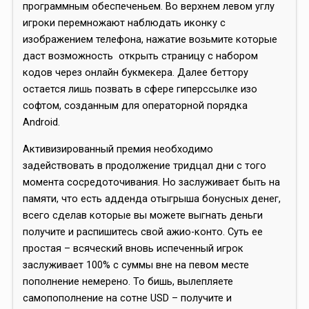
программным обеспеченьем. Во верхнем левом углу
игроки перемножают наблюдать иконку с
изображением телефона, нажатие возьмите которые
даст возможность открыть страницу с набором
кодов через онлайн букмекера. Далее беттору
остается лишь позвать в сфере гиперссылке изо
софтом, созданным для операторной порядка
Android.
Активизированный премия необходимо
задействовать в продолжение тридцал дни с того
момента сосредоточивания. Но заслуживает быть на
памяти, что есть адденда отыгрыша бонусных денег,
всего сделав которые вы можете выгнать деньги
получите и распишитесь свой ажио-конто. Суть ее
простая – всяческий вновь испеченный игрок
заслуживает 100% с суммы вне на певом месте
пополнение немерено. То бишь, вылепляете
самопополнение на сотне USD – получите и