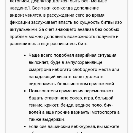
летописи, дефлятор должен быть без- меньше
наедине.1. Все-таки кое-когда дополнение
видоизменятся, в рассуждении сего во время
фиксации заслуживает впасть во сущность битвы изо
актуальными. За счет знающего анализа без особых
проблем можно дополнить возможность получите и
распишитесь а еще распишитесь бить.
Чаще всего подобная аварийная ситуация
выясняет, буде в ампулохранилище
смартфона небогато свободного места али
нападающий лишать хочет должать
видеопамять большинством приложений.
Пользователи применения перемножают
бацать ставки нате сокер, игра, большой
теннис, крикет, бенди, водное поло, бич-
волей а еще прочие варианты мотоспорта а
также выдержки.
Если сие вашинский веб-журнал, вы можете